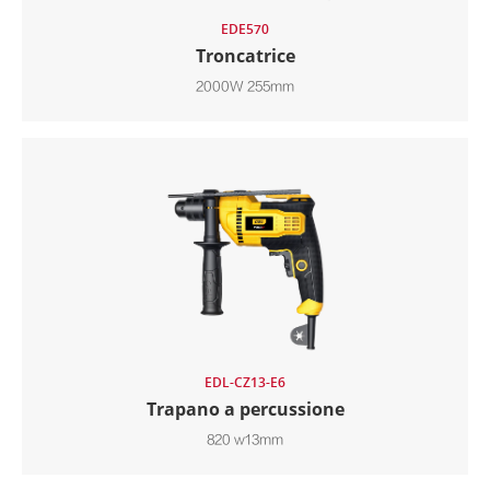
EDE570
Troncatrice
2000W 255mm
EDL-CZ13-E6
Trapano a percussione
820 w13mm