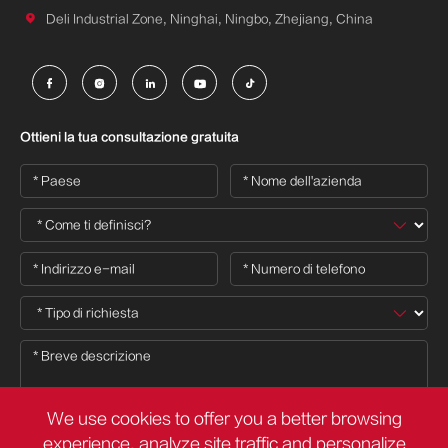

Deli Industrial Zone, Ninghai, Ningbo, Zhejiang, China





Ottieni la tua consultazione gratuita
We use cookies to offer you a better browsing
experience, analyze site traffic and personalize