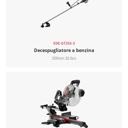
EDE-GT255-3
Decespugliatore a benzina
255mm 32.6cc