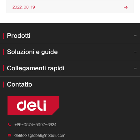
2022. 08. 19

Prodotti

Soluzioni e guide

Collegamenti rapidi

Contatto

+86-0574-5997-6624

delitoolsglobal@nbdeli.com