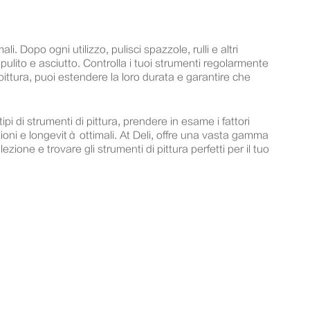
. Dopo ogni utilizzo, pulisci spazzole, rulli e altri
ulito e asciutto. Controlla i tuoi strumenti regolarmente
ttura, puoi estendere la loro durata e garantire che
tipi di strumenti di pittura, prendere in esame i fattori
ioni e longevità ottimali. At Deli, offre una vasta gamma
zione e trovare gli strumenti di pittura perfetti per il tuo