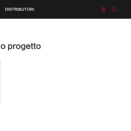


DISTRIBUTORI
tuo progetto