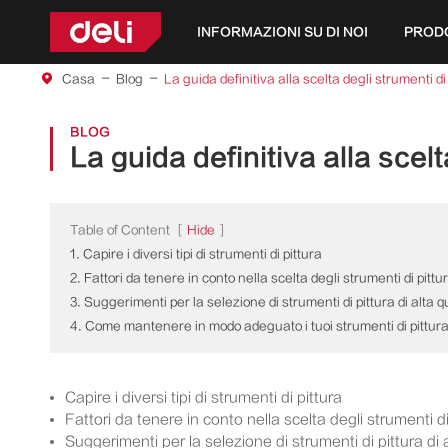
INFORMAZIONI SU DI NOI
PROD
Casa
Blog
La guida definitiva alla scelta degli strumenti di 
BLOG
La guida definitiva alla scelt
Table of Content
[
Hide
]
1. Capire i diversi tipi di strumenti di pittura
2. Fattori da tenere in conto nella scelta degli strumenti di pittu
3. Suggerimenti per la selezione di strumenti di pittura di alta q
4. Come mantenere in modo adeguato i tuoi strumenti di pittur
Capire i diversi tipi di strumenti di pittura
Fattori da tenere in conto nella scelta degli strumenti di
Suggerimenti per la selezione di strumenti di pittura di 