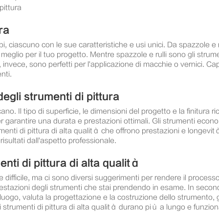
pittura
ura
tipi, ciascuno con le sue caratteristiche e usi unici. Da spazzole e 
 il meglio per il tuo progetto. Mentre spazzole e rulli sono gli strum
, invece, sono perfetti per l'applicazione di macchie o vernici. Cape
nti.
degli strumenti di pittura
cano. Il tipo di superficie, le dimensioni del progetto e la finitura 
r garantire una durata e prestazioni ottimali. Gli strumenti econ
umenti di pittura di alta qualità che offrono prestazioni e longevit
 risultati dall'aspetto professionale.
ti di pittura di alta qualità
 difficile, ma ci sono diversi suggerimenti per rendere il processo 
 prestazioni degli strumenti che stai prendendo in esame. In second
o luogo, valuta la progettazione e la costruzione dello strumento, g
i strumenti di pittura di alta qualità durano più a lungo e funzio