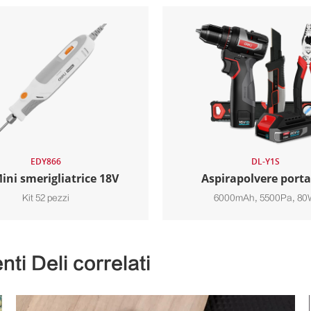
EDY866
DL-Y1S
Mini smerigliatrice 18V
Aspirapolvere porta
Kit 52 pezzi
6000mAh, 5500Pa, 8
ti Deli correlati