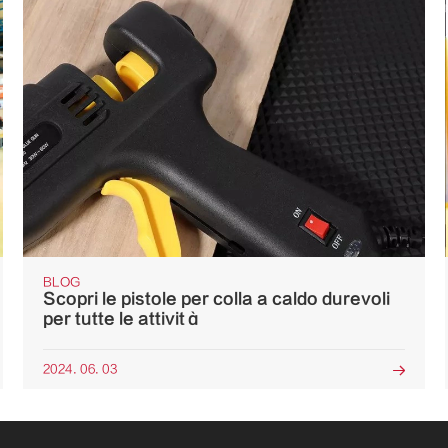
BLOG
Scopri le pistole per colla a caldo durevoli
per tutte le attività
2024. 06. 03
