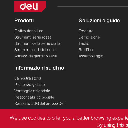
Prodotti
Soluzioni e guide
Elettroutensili cc
Foratura
Strumenti serie rossa
Demolizione
Strumenti della serie gialla
Taglio
Strumenti serie fai da te
Rettifica
Attrezzi da giardino serie
Assemblaggio
Informazioni su di noi
La nostra storia
Presenza globale
Vantaggio aziendale
Responsabilità sociale
Rapporto ESG del gruppo Deli
We use cookies to offer you a better browsing experie
By using this 