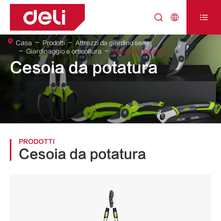



Casa
Prodotti
Attrezzi da giardino serie
Giardinaggio e orticoltura
Cesoia da potatura
Cesoia da potatura
PRODOTTI
Cesoia da potatura