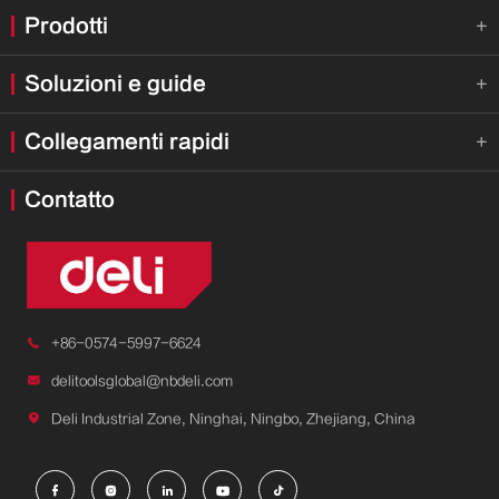
Prodotti

Soluzioni e guide

Collegamenti rapidi

Contatto

+86-0574-5997-6624

delitoolsglobal@nbdeli.com

Deli Industrial Zone, Ninghai, Ningbo, Zhejiang, China




