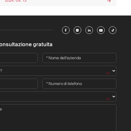
2024. 09. 13






consultazione gratuita