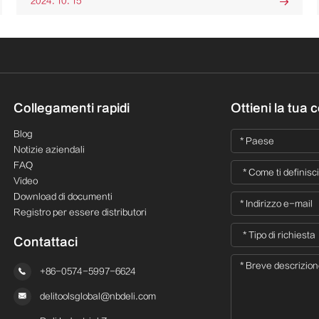
2024. 10. 15

Collegamenti rapidi
Ottieni la tua 
Blog
Notizie aziendali
FAQ
Video
Download di documenti
Registro per essere distributori
Contattaci

+86-0574-5997-6624

delitoolsglobal@nbdeli.com