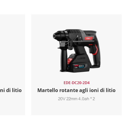
EDE-DC20-2D4
i di litio
Martello rotante agli ioni di litio
20V 22mm 4.0ah * 2