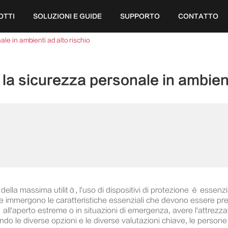
OTTI
SOLUZIONI E GUIDE
SUPPORTO
CONTATTO
ale in ambienti ad alto rischio
 la sicurezza personale in ambient
ella massima utilità, l'uso di dispositivi di protezione è essenzial
ibili e immergono le caratteristiche essenziali che devono essere 
ità all'aperto estreme o in situazioni di emergenza, avere l'attrez
ndo le diverse opzioni e le diverse valutazioni chiave, le perso