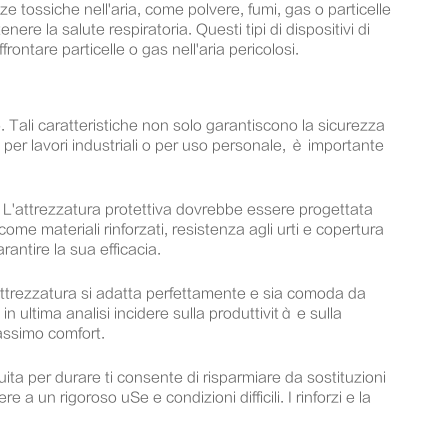
ze tossiche nell'aria, come polvere, fumi, gas o particelle
e la salute respiratoria. Questi tipi di dispositivi di
ontare particelle o gas nell'aria pericolosi.
o. Tali caratteristiche non solo garantiscono la sicurezza
ne per lavori industriali o per uso personale, è importante
ra. L'attrezzatura protettiva dovrebbe essere progettata
 come materiali rinforzati, resistenza agli urti e copertura
antire la sua efficacia.
l'attrezzatura si adatta perfettamente e sia comoda da
 ultima analisi incidere sulla produttività e sulla
massimo comfort.
ita per durare ti consente di risparmiare da sostituzioni
 a un rigoroso uSe e condizioni difficili. I rinforzi e la