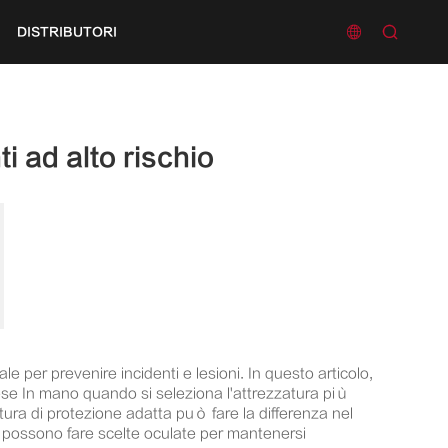


DISTRIBUTORI
i ad alto rischio
e per prevenire incidenti e lesioni. In questo articolo,
prese In mano quando si seleziona l'attrezzatura più
zatura di protezione adatta può fare la differenza nel
ne possono fare scelte oculate per mantenersi