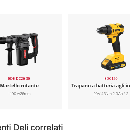
EDE-DC26-3E
EDC120
Martello rotante
Trapano a batteria agli ion
1100 w26mm
20V 45Nm 2.0Ah * 2
ti Deli correlati