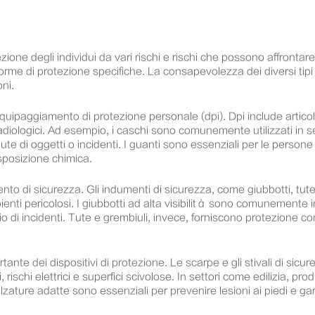
one degli individui da vari rischi e rischi che possono affrontare n
forme di protezione specifiche. La consapevolezza dei diversi tipi
ni.
uipaggiamento di protezione personale (dpi). Dpi include articoli
 e radiologici. Ad esempio, i caschi sono comunemente utilizzati in s
dute di oggetti o incidenti. I guanti sono essenziali per le person
esposizione chimica.
to di sicurezza. Gli indumenti di sicurezza, come giubbotti, tute 
enti pericolosi. I giubbotti ad alta visibilità sono comunemente indo
chio di incidenti. Tute e grembiuli, invece, forniscono protezione c
te dei dispositivi di protezione. Le scarpe e gli stivali di sicur
ti, rischi elettrici e superfici scivolose. In settori come edilizia, p
ature adatte sono essenziali per prevenire lesioni ai piedi e garan