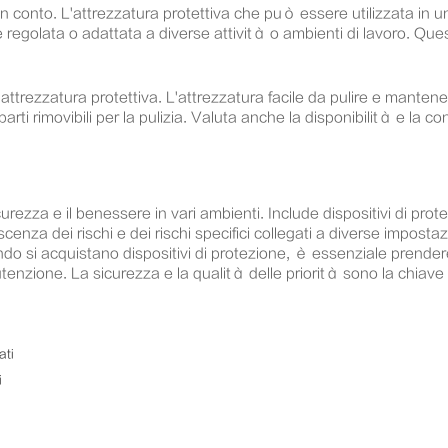
 conto. L'attrezzatura protettiva che può essere utilizzata in una
regolata o adattata a diverse attività o ambienti di lavoro. Ques
l'attrezzatura protettiva. L'attrezzatura facile da pulire e mante
ti rimovibili per la pulizia. Valuta anche la disponibilità e la co
urezza e il benessere in vari ambienti. Include dispositivi di prot
oscenza dei rischi e dei rischi specifici collegati a diverse impost
ando si acquistano dispositivi di protezione, è essenziale prender
nutenzione. La sicurezza e la qualità delle priorità sono la chiav
ati
i