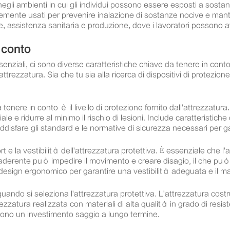
egli ambienti in cui gli individui possono essere esposti a sostan
mente usati per prevenire inalazione di sostanze nocive e mantener
e, assistenza sanitaria e produzione, dove i lavoratori possono affr
 conto
senziali, ci sono diverse caratteristiche chiave da tenere in cont
ttrezzatura. Sia che tu sia alla ricerca di dispositivi di protezio
 tenere in conto è il livello di protezione fornito dall'attrezzatu
e e ridurre al minimo il rischio di lesioni. Include caratteristiche
disfare gli standard e le normative di sicurezza necessari per gar
t e la vestibilità dell'attrezzatura protettiva. È essenziale che 
aderente può impedire il movimento e creare disagio, il che può in
 e design ergonomico per garantire una vestibilità adeguata e il 
ndo si seleziona l'attrezzatura protettiva. L'attrezzatura costru
zatura realizzata con materiali di alta qualità in grado di resistere
ndono un investimento saggio a lungo termine.