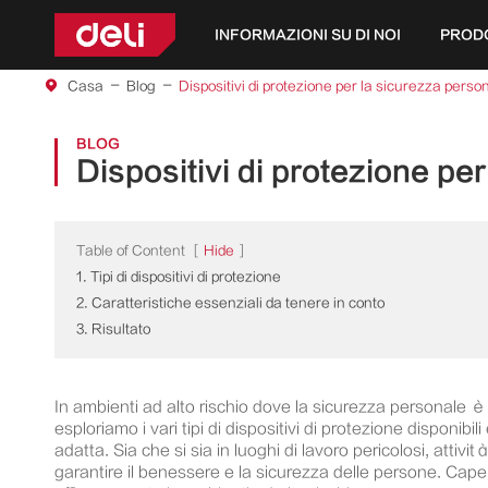
INFORMAZIONI SU DI NOI
PROD
Casa
Blog
Dispositivi di protezione per la sicurezza person
BLOG
Dispositivi di protezione per
Table of Content
[
Hide
]
1. Tipi di dispositivi di protezione
2. Caratteristiche essenziali da tenere in conto
3. Risultato
In ambienti ad alto rischio dove la sicurezza personale è d
esploriamo i vari tipi di dispositivi di protezione dispon
adatta. Sia che si sia in luoghi di lavoro pericolosi, attiv
garantire il benessere e la sicurezza delle persone. Cape