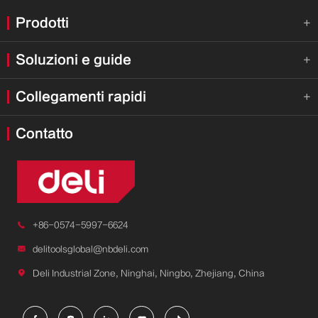
Prodotti

Soluzioni e guide

Collegamenti rapidi

Contatto

+86-0574-5997-6624

delitoolsglobal@nbdeli.com

Deli Industrial Zone, Ninghai, Ningbo, Zhejiang, China