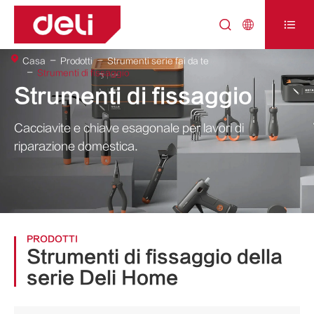



Casa
Prodotti
Strumenti serie fai da te
Strumenti di fissaggio
Strumenti di fissaggio
Cacciavite e chiave esagonale per lavori di
riparazione domestica.
PRODOTTI
Strumenti di fissaggio della
serie Deli Home