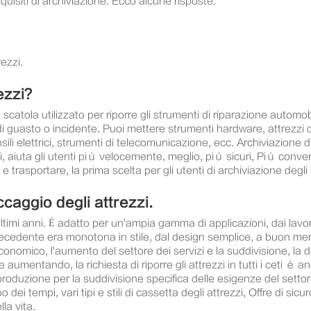
quisiti di archiviazione. Ecco alcune risposte.
ezzi.
ezzi?
 scatola utilizzato per riporre gli strumenti di riparazione automo
so di guasto o incidente. Puoi mettere strumenti hardware, attrezz
ensili elettrici, strumenti di telecomunicazione, ecc. Archiviazione 
oli, aiuta gli utenti più velocemente, meglio, più sicuri, Più conv
rasportare, la prima scelta per gli utenti di archiviazione degli 
caggio degli attrezzi.
ultimi anni. È adatto per un'ampia gamma di applicazioni, dai lavora
recedente era monotona in stile, dal design semplice, a buon merc
economico, l'aumento del settore dei servizi e la suddivisione, la 
 aumentando, la richiesta di riporre gli attrezzi in tutti i ceti è 
produzione per la suddivisione specifica delle esigenze del settor
i tempi, vari tipi e stili di cassetta degli attrezzi, Offre di sicuro
la vita.