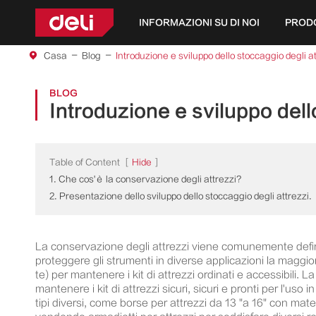
INFORMAZIONI SU DI NOI
PROD
Casa
Blog
Introduzione e sviluppo dello stoccaggio degli a
BLOG
Introduzione e sviluppo dell
Table of Content
[
Hide
]
1. Che cos'è la conservazione degli attrezzi?
2. Presentazione dello sviluppo dello stoccaggio degli attrezzi.
La conservazione degli attrezzi viene comunemente definit
proteggere gli strumenti in diverse applicazioni la maggior p
te) per mantenere i kit di attrezzi ordinati e accessibili. L
mantenere i kit di attrezzi sicuri, sicuri e pronti per l'
tipi diversi, come borse per attrezzi da 13 "a 16" con mate