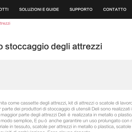
OTTI
SOLUZIONI E GUIDE
SUPPORTO
CONTATTO
ttrezzi
o stoccaggio degli attrezzi
a come cassette degli attrezzi, kit di attrezzi o scatole di lavo
arte dei produttori di stoccaggio di utensili Deli sono realizzati in
a maggior parte degli attrezzi Deli è realizzata in metallo o plastic
uso in modo semplice, E può anche garantire un uso prolungato con
riale in tessuto, scatole per attrezzi in metallo o plastica, scat