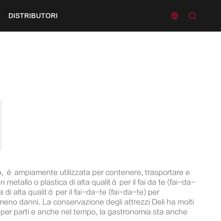


DISTRIBUTORI
ro, è ampiamente utilizzata per contenere, trasportare e
 metallo o plastica di alta qualità per il fai da te (fai-da-
a di alta qualità per il fai-da-te (fai-da-te) per
 meno danni. La conservazione degli attrezzi Deli ha molti
ole per parti e anche nel tempo, la gastronomia sta anche