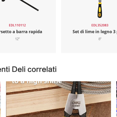
EDL110112
EDL352083
setto a barra rapida
Set di lime in legno 3
12"
8"
ti Deli correlati