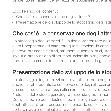
vendendo armadietti per attrezzi per soddisfare diversi re
Ecco l'elenco dei contenuti:
Che cos'è la conservazione degli attrezzi?
Presentazione dello sviluppo dello stoccaggio degli attr
Che cos'è la conservazione degli attr
Lo stoccaggio degli attrezzi è un tipo di contenitore della
aiuta il proprietario ad affrontare questi problemi in ca
di prova, strumenti elettrici, strumenti automobilistici, ut
layout di archiviazione di strumenti scientifici e ragionev
non è solo comoda da riporre ma anche facile da gestire e t
Presentazione dello sviluppo dello stoc
Lo stoccaggio degli attrezzi per i lavoratori è nato negli 
anche per gli studenti. La conservazione degli attrezzi p
una semplice cucitura. Negli ultimi anni, con lo sviluppo 
l'industria dello stoccaggio degli attrezzi sta gradualmente
Design speciale per industrie speciali, design speciale e 
degli attrezzi è un processo indispensabile con lo sviluppo de
portare maggiore praticità ai lavoratori in tutte le sfere del