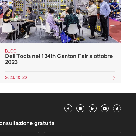
BLOG
Deli Tools nel 134th Canton Fair a ottobre
2023
2023. 10. 20






consultazione gratuita