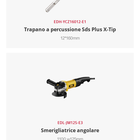
EDH-YCZ16012-E1
Trapano a percussione Sds Plus X-Tip
12*160mm
EDL-JM125-E3
Smerigliatrice angolare
1100 w125mm