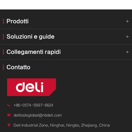
Prodotti

Soluzioni e guide

Collegamenti rapidi

Contatto

+86-0574-5997-6624

delitoolsglobal@nbdeli.com

Deli Industrial Zone, Ninghai, Ningbo, Zhejiang, China