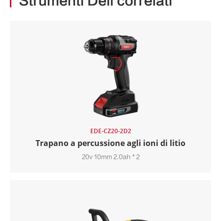
Strumenti Deli correlati
EDE-CZ20-2D2
Trapano a percussione agli ioni di litio
20v 10mm 2.0ah * 2