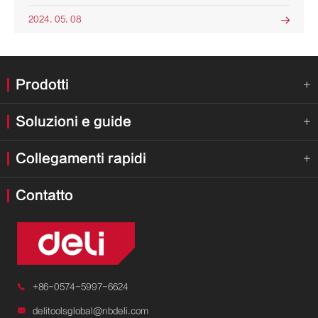
2024. 05. 08

Prodotti

Soluzioni e guide

Collegamenti rapidi

Contatto

+86-0574-5997-6624

delitoolsglobal@nbdeli.com