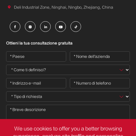

Deli Industrial Zone, Ninghai, Ningbo, Zhejiang, China





Ottieni la tua consultazione gratuita
We use cookies to offer you a better browsing