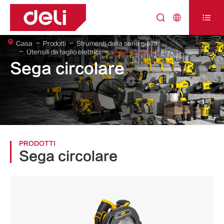



Casa
Prodotti
Strumenti della serie gialla
Utensili da taglio elettrici
Sega circolare
Sega circolare
PRODOTTI
Sega circolare