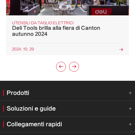
UTENSILI DA TAGLIO ELETTRICI
Deli Tools brilla alla fiera di Canton
autunno 2024
2024. 10. 29



Prodotti

Soluzioni e guide

Collegamenti rapidi
