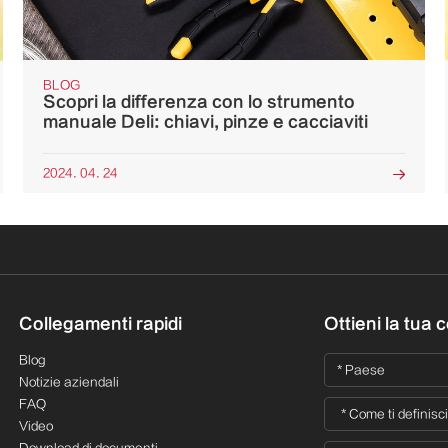
BLOG
Scopri la differenza con lo strumento
manuale Deli: chiavi, pinze e cacciaviti
2024. 04. 24

Collegamenti rapidi
Ottieni la tua 
Blog
Notizie aziendali
FAQ
Video
Download di documenti