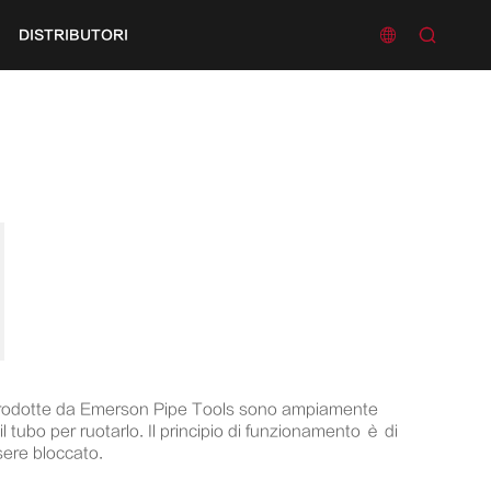


DISTRIBUTORI
ubi prodotte da Emerson Pipe Tools sono ampiamente
il tubo per ruotarlo. Il principio di funzionamento è di
ssere bloccato.