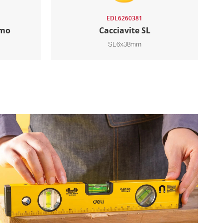
EDL6260381
rmo
Cacciavite SL
SL6x38mm