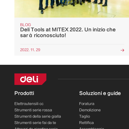
BLOG
Deli Tools at MITEX 2022. Un inizio che
sarà riconosciuto!
2022. 11. 29

Prodotti
Soluzioni e guide
Elettroutensili cc
Foratura
Strumenti serie rossa
Demolizione
Strumenti della serie gialla
Taglio
Strumenti serie fai da te
Rettifica
Attrezzi da giardino serie
Assemblaggio