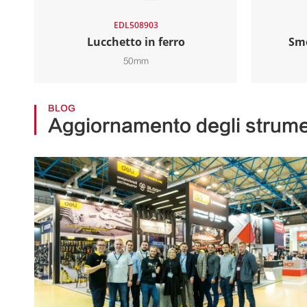
EDL508903
Lucchetto in ferro
Sme
50mm
BLOG
Aggiornamento degli strumen