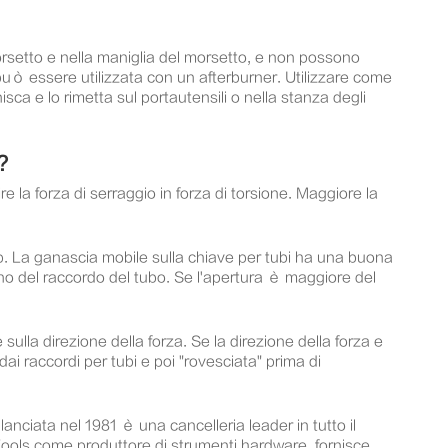
morsetto e nella maniglia del morsetto, e non possono
può essere utilizzata con un afterburner. Utilizzare come
isca e lo rimetta sul portautensili o nella stanza degli
?
e la forza di serraggio in forza di torsione. Maggiore la
. La ganascia mobile sulla chiave per tubi ha una buona
no del raccordo del tubo. Se l'apertura è maggiore del
 sulla direzione della forza. Se la direzione della forza e
dai raccordi per tubi e poi "rovesciata" prima di
lanciata nel 1981 è una cancelleria leader in tutto il
li Tools come produttore di strumenti hardware, fornisce