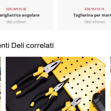
EDE-JM125-4E
EDE-YS110-1E
rigliatrice angolare
Taglierina per ma
890 w125mm
1300 w110mm
ti Deli correlati