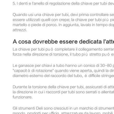
5. I denti e l'anello di regolazione della chiave per tubi de
Quando usi una chiave per tubi, devi prima controllare se
essere utilizzati quelli con crepe; la chiave per tubi pi
martello o piede di porco. In aggiunta, lavalo in tempo dopo
attrezzi.
A cosa dovrebbe essere dedicata l'atte
La chiave per tubi può completare il collegamento serrando 
forza nella direzione di torsione, il tubo più stretto può 
Le ganasce per chiavi a tubo hanno un conico di 30-80 p
"capacità di rotazione" quando viene aperta, quindi la d
diametro esterno del raccordo del tubo, è difficile stringe
Durante la torsione della chiave per tubi, assicurati di atti
la direzione in cui i raccordi per tubi sono serrati o allen
funzionare.
Gli strumenti Deli sono cresciuti in un marchio di strument
mondo, prodotti per ufficio, attrezzature da lavoro, mobili 