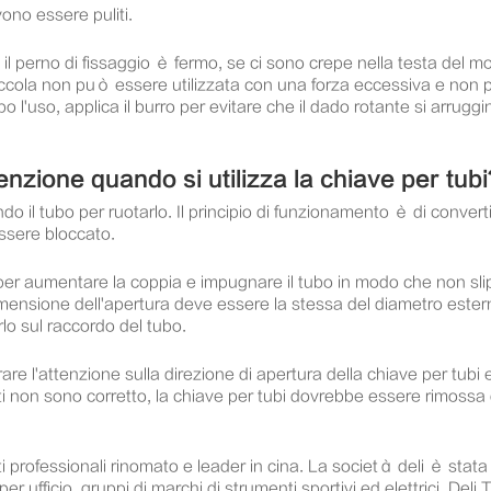
vono essere puliti.
 il perno di fissaggio è fermo, se ci sono crepe nella testa del 
ù piccola non può essere utilizzata con una forza eccessiva e non 
 l'uso, applica il burro per evitare che il dado rotante si arruggin
nzione quando si utilizza la chiave per tubi
il tubo per ruotarlo. Il principio di funzionamento è di convertir
essere bloccato.
er aumentare la coppia e impugnare il tubo in modo che non slip
imensione dell'apertura deve essere la stessa del diametro ester
rlo sul raccordo del tubo.
rare l'attenzione sulla direzione di apertura della chiave per tubi e
tati non sono corretto, la chiave per tubi dovrebbe essere rimossa 
i professionali rinomato e leader in cina. La società deli è stata 
per ufficio, gruppi di marchi di strumenti sportivi ed elettrici. De