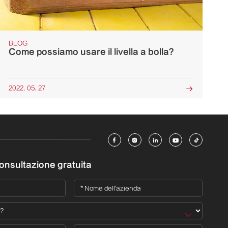
BLOG
Come possiamo usare il livella a bolla?
2022. 05. 27






consultazione gratuita