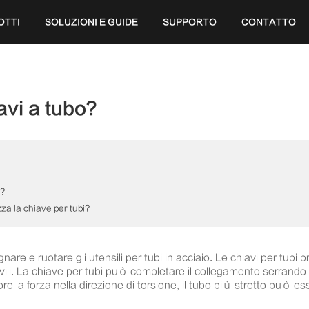
OTTI
SOLUZIONI E GUIDE
SUPPORTO
CONTATTO
avi a tubo?
i?
zza la chiave per tubi?
nare e ruotare gli utensili per tubi in acciaio. Le chiavi per t
 civili. La chiave per tubi può completare il collegamento serrando 
ore la forza nella direzione di torsione, il tubo più stretto può e