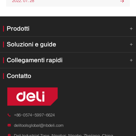
2022. 07. 28

Prodotti

Soluzioni e guide

Collegamenti rapidi

Contatto

+86-0574-5997-6624

delitoolsglobal@nbdeli.com

Deli Industrial Zone, Ninghai, Ningbo, Zhejiang, China