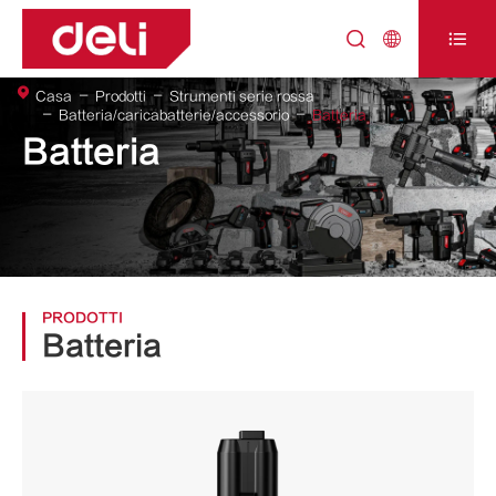



Casa
Prodotti
Strumenti serie rossa
Batteria/caricabatterie/accessorio
Batteria
Batteria
PRODOTTI
Batteria