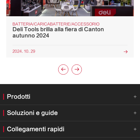
BATTERIA/CARICABATTERIE/ACCESSORIO
Deli Tools brilla alla fiera di Canton
autunno 2024
2024. 10. 29



Prodotti

Soluzioni e guide

Collegamenti rapidi
