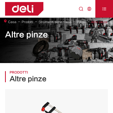



Casa
Prodotti
Strumenti serie rossa
Pinze
Altre pinze
Altre pinze
PRODOTTI
Altre pinze