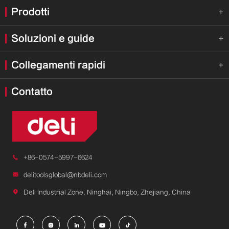
Prodotti

Soluzioni e guide

Collegamenti rapidi

Contatto

+86-0574-5997-6624

delitoolsglobal@nbdeli.com

Deli Industrial Zone, Ninghai, Ningbo, Zhejiang, China




