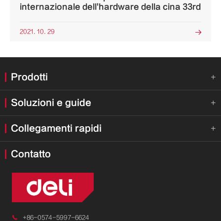
internazionale dell'hardware della cina 33rd
2021. 10. 29

Prodotti

Soluzioni e guide

Collegamenti rapidi

Contatto

+86-0574-5997-6624