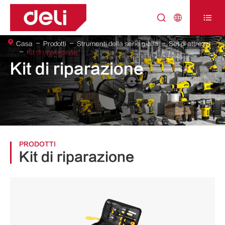



Casa
Prodotti
Strumenti della serie gialla
Set di attrezzi
Kit di riparazione
Kit di riparazione
PRODOTTI
Kit di riparazione