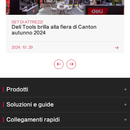
SET DI ATTREZZI
Deli Tools brilla alla fiera di Canton
autunno 2024
2024. 10. 29



Prodotti

Soluzioni e guide

Collegamenti rapidi
