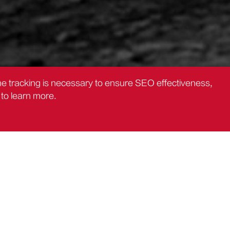
the tracking is necessary to ensure SEO effectiveness,
to learn more.
