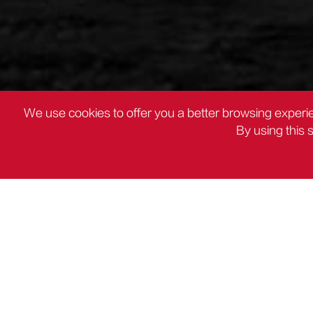
We use cookies to offer you a better browsing experie
By using this 
PRODOTTI
Impact Dril

PRODOTTI
Elettroutensili cc
