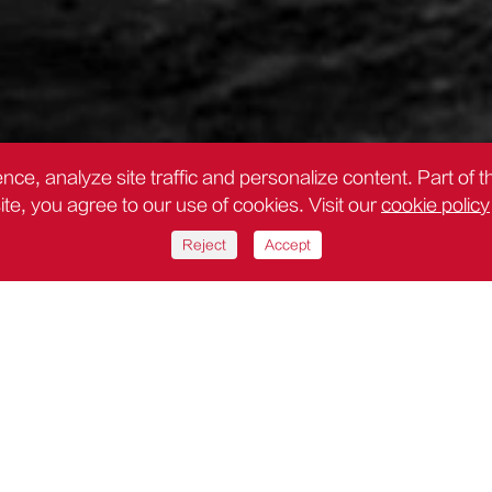
nce, analyze site traffic and personalize content. Part of 
site, you agree to our use of cookies. Visit our
cookie policy
Reject
Accept