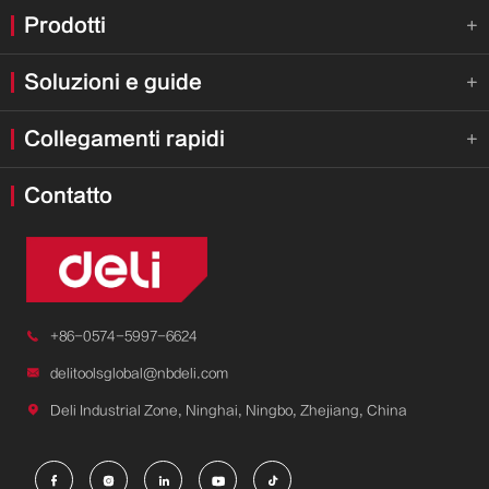
Prodotti

Soluzioni e guide

Collegamenti rapidi

Contatto

+86-0574-5997-6624

delitoolsglobal@nbdeli.com

Deli Industrial Zone, Ninghai, Ningbo, Zhejiang, China




