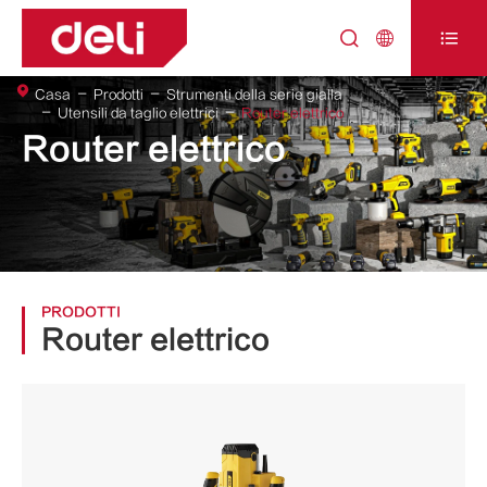



Casa
Prodotti
Strumenti della serie gialla
Utensili da taglio elettrici
Router elettrico
Router elettrico
PRODOTTI
Router elettrico