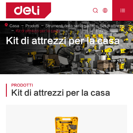



Casa
Prodotti
Strumenti della serie gialla
Set di attrezzi
Kit di attrezzi per la casa
Kit di attrezzi per la casa
PRODOTTI
Kit di attrezzi per la casa