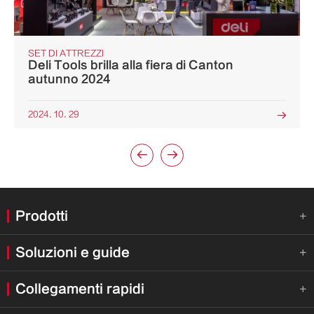
SET DI ATTREZZI
Deli Tools brilla alla fiera di Canton
autunno 2024
2024. 10. 29



Prodotti

Soluzioni e guide

Collegamenti rapidi
