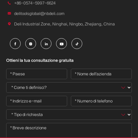

+86-0574-5997-6624

delitoolsglobal@nbdeli.com

Deli Industrial Zone, Ninghai, Ningbo, Zhejiang, China





Ottieni la tua consultazione gratuita