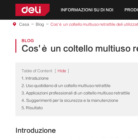
INFORMAZIONI SU DI NOI
PROD
Casa
Blog
Cos'è un coltello multiuso retrattile deli utilizza
BLOG
Cos'è un coltello multiuso ret
Table of Content
[
Hide
]
1. Introduzione
2. Uso quotidiano di un coltello multiuso retrattile
3. Applicazioni professionali di un coltello multiuso retrattile
4. Suggerimenti per la sicurezza e la manutenzione
5. Risultato
Introduzione