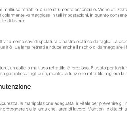
ello multiuso retrattile è uno strumento essenziale. Viene utilizz
particolarmente vantaggiosa in tali impostazioni, in quanto consen
ito di lavoro.
 attività come cavi di spelatura e nastro elettrico da taglio. La preci
qualità. La lama retrattile riduce anche il rischio di danneggiare i 
tura, un coltello multiuso retrattile è prezioso. È usato per tagliar
 garantisce tagli puliti, mentre la funzione retrattile migliora la 
anutenzione
a sicurezza, la manipolazione adeguata è vitale per prevenire gl
r proteggere sia la lama che l'area di lavoro. Mantieni le dita chi