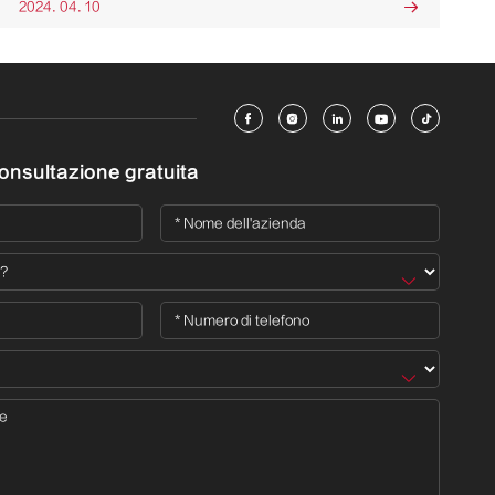
2024. 04. 10






consultazione gratuita