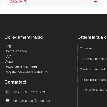
2022. 07. 30

Collegamenti rapidi
Ottieni la tua 
Blog
Notizie aziendali
FAQ
Video
Download di documenti
Registro per essere distributori
Contattaci

+86-0574-5997-6624

delitoolsglobal@nbdeli.com