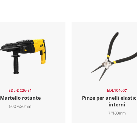
EDL-DC26-E1
EDL104007
Martello rotante
Pinze per anelli elastici
interni
800 w26mm
7 "180mm