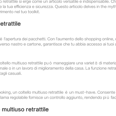
o retrattile si erge come un articolo versatile e indispensabile. Ch
te la tua efficienza e sicurezza. Questo articolo delves in the my
imento nel tuo toolkit.
etrattile
e è l'apertura dei pacchetti. Con l'aumento dello shopping online
traverso nastro e cartone, garantisce che tu abbia accesso ai tuoi 
 coltello multiuso retrattile può maneggiare una varietà di materi
gianale o in un lavoro di miglioramento della casa. La funzione ret
agli casuali.
king, un coltello multiuso retrattile è un must-have. Consente d
a lama regolabile fornisce un controllo aggiunto, rendendo più facile
 multiuso retrattile