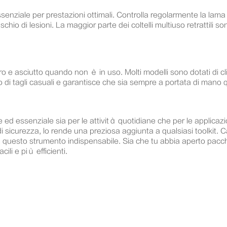
essenziale per prestazioni ottimali. Controlla regolarmente la lam
chio di lesioni. La maggior parte dei coltelli multiuso retrattili so
curo e asciutto quando non è in uso. Molti modelli sono dotati di 
hio di tagli casuali e garantisce che sia sempre a portata di man
ile ed essenziale sia per le attività quotidiane che per le applica
i sicurezza, lo rende una preziosa aggiunta a qualsiasi toolkit. 
esto strumento indispensabile. Sia che tu abbia aperto pacchetti,
cili e più efficienti.