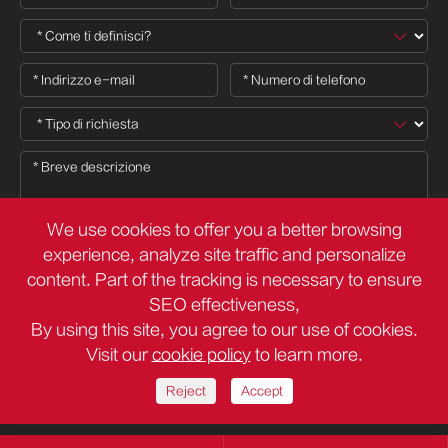
We use cookies to offer you a better browsing
experience, analyze site traffic and personalize
content. Part of the tracking is necessary to ensure

SEO effectiveness,
By using this site, you agree to our use of cookies.
Visit our
cookie policy
to learn more.
Copyright ©
Deli Group Co.,Ltd.
Tutti i diritti riservati.
Sitemap
Politica sulla Privacy
Reject
Accept