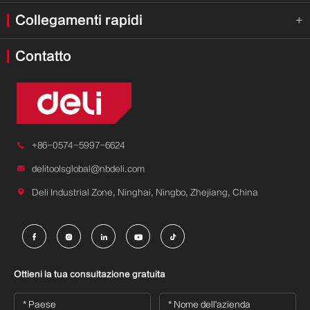
Collegamenti rapidi

Contatto

+86-0574-5997-6624

delitoolsglobal@nbdeli.com

Deli Industrial Zone, Ninghai, Ningbo, Zhejiang, China





Ottieni la tua consultazione gratuita