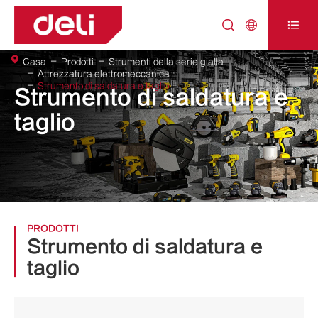



Casa
Prodotti
Strumenti della serie gialla
Attrezzatura elettromeccanica
Strumento di saldatura e taglio
Strumento di saldatura e
taglio
PRODOTTI
Strumento di saldatura e
taglio